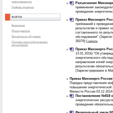
ответственности
Разъяснения Минэнер
Графики проверок
применения законодате
проведения энергетиче
ФОРУМ
Приказ Минэнерго Росс
требований к проведени
Концепция
результатам и правил н
Преподаватели
составленного по резул
Партнеры по обучению
обследования" (Зарегис
35079)
Скачать
Сборник энергосберегающих
мероприятий
Приказ Минэнерго Росс
13.01.2016)
"Об утвержд
энергетического обслед
направления копий энер
результатам обязательн
(Зарегистрировано в Ми
Приказ Минэнерго России 
Порядка представления инф
повышении энергетической 
Минюсте России 03.12.201
Постановление №818 от
энергетических ресурсо
проведения обязательн
Федеральный закон N19