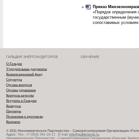
Приказ Минэкономразви
«Порядок определения 
государственным (муни
сопоставимых условиях
ГИЛЬДИЯ ЭНЕРГОАУДИТОРОВ
ОБУЧЕНИЕ
О Гильдии
Учредительные документы
Компенсационный фонд
Структура
Органы контроля
Органы управления
Контроль качества
Вступить в Гильдию
Конкурсы
Партнеры
Положения и протоколы
Контакты
© 2011 Некоммерческое Партнерство - Саморегулируемая Организация «Ги
Адрес: Тел.: +7 (916) 341-16-17, E-mail:
info@guildenergo.ru
Некоммерческое Партнерство - Саморегулируемая Организация «Гильдия Энерго