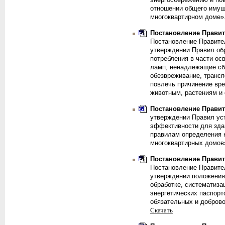
энергосбережению и по
отношении общего имущ
многоквартирном доме»
Постановление Правите
Постановление Правите
утверждении Правил об
потребления в части ос
ламп, ненадлежащие сбо
обезвреживание, транс
повлечь причинение вре
животным, растениям и
Постановление Правите
утверждении Правил ус
эффективности для здан
правилам определения 
многоквартирных домов
Постановление Правите
Постановление Правител
утверждении положения 
обработке, систематиза
энергетических паспорт
обязательных и добров
Скачать