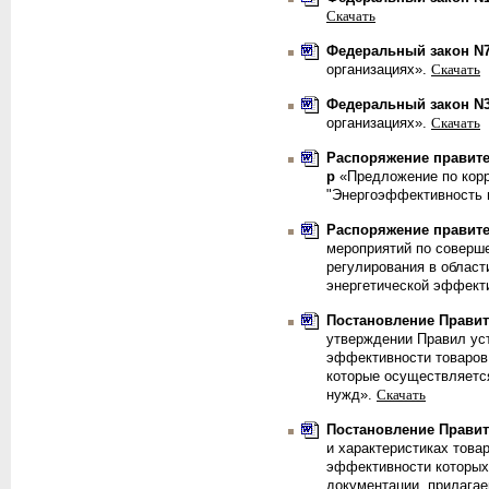
Скачать
Федеральный закон N7-
организациях».
Скачать
Федеральный закон N31
организациях».
Скачать
Распоряжение правител
р
«Предложение по корр
"Энергоэффективность и
Распоряжение правител
мероприятий по соверш
регулирования в област
энергетической эффект
Постановление Правите
утверждении Правил ус
эффективности товаров,
которые осуществляетс
нужд».
Скачать
Постановление Правите
и характеристиках това
эффективности которых
документации, прилагае