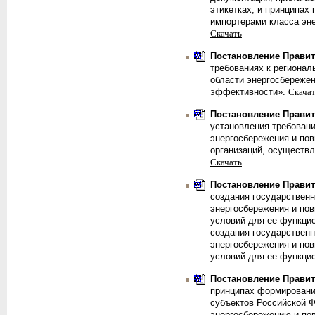
этикетках, и принципах
импортерами класса эн
Скачать
Постановление Правите
требованиях к региона
области энергосбережен
эффективности».
Скача
Постановление Правите
установления требовани
энергосбережения и по
организаций, осуществ
Скачать
Постановление Правите
создания государствен
энергосбережения и по
условий для ее функци
создания государствен
энергосбережения и по
условий для ее функци
Постановление Правите
принципах формировани
субъектов Российской 