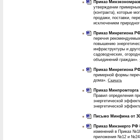
Приказ Минэкономразви
утверждении примерных
(контракта), которые мо
продажи, поставки, пер
исключением природного
Приказ Минрегиона РФ 
перечня рекомендуемых
повышению энергетичес
инфраструктуры и друг
садоводческих, огород
объединений граждан».
Приказ Минрегиона РФ 
примерной формы переч
дома».
Скачать
Приказ Минпромторга Р
Правил определения пр
энергетической эффекти
энергетической эффект
Письмо Минфина от 30 
Приказ Минэнерго РФ 8
изменений в Приказ №18
приложения №12 и №24