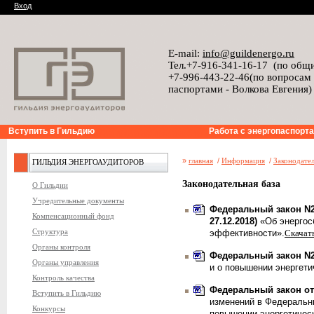
Вход
E-mail:
info@guildenergo.ru
Тел.+7-916-341-16-17 (по общ
+7-996-443-22-46(по вопросам
паспортами - Волкова Евгения)
Вступить в Гильдию
Работа с энергопаспорт
»
главная
/
Информация
/
Законодател
ГИЛЬДИЯ ЭНЕРГОАУДИТОРОВ
Законодательная база
О Гильдии
Учредительные документы
Федеральный закон N26
Компенсационный фонд
27.12.2018)
«Об энергос
Структура
эффективности».
Скачат
Органы контроля
Федеральный закон N26
Органы управления
и о повышении энергет
Контроль качества
Федеральный закон от 
Вступить в Гильдию
изменений в Федеральны
Конкурсы