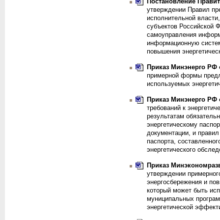
Постановление Правите
утверждении Правил пр
исполнительной власти,
субъектов Российской Ф
самоуправления информ
информационную систем
повышения энергетичес
Приказ Минэнерго РФ о
примерной формы предл
используемых энергети
Приказ Минэнерго РФ о
требований к энергетич
результатам обязательн
энергетическому паспор
документации, и правил
паспорта, составленног
энергетического обсле
Приказ Минэкономразв
утверждении примерного
энергосбережения и по
который может быть исп
муниципальных програм
энергетической эффект