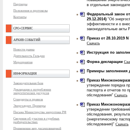
повышении энергетичес
Партнеры
в отдельные законодат
Положения и протоколы
Федеральный закон от 2
Контакты
29.12.2014)
"Об энергос
эффективности и о вне
СРО-СЕРВИС
законодательные акты 
Приказ от 28.10.2019 N
АРХИВ СОБЫТИЙ
Скачать
Новости рынка
Инструкция
по заполн
Деятельность Гильдии
Форма декларации
Ска
Мероприятия
Примеры заполнения 
ИНФОРМАЦИЯ
Приказ Минэкономразв
Законодательная база
утверждении порядка пр
Декларация о потреблении
паспорта и отчетов по 
энергетических ресурсов
обследования"
Скачать
Стандарты и правила
Приказ Минэкономразв
Энергоаудит. Примеры
утверждении требований
Письма Министерства энергетики РФ
обследования, результа
Сведения об участии в судебных
(энергетическому паспо
разбирательствах
обследования)"
Скачать
Применение мер дисциплинарной