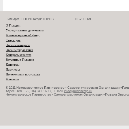
ГИЛЬДИЯ ЭНЕРГОАУДИТОРОВ
ОБУЧЕНИЕ
О Гильдии
Учредительные документы
Компенсационный фонд
Структура
Органы контроля
Органы управления
Контроль качества
Вступить в Гильдию
Конкурсы
Партнеры
Положения и протоколы
Контакты
© 2011 Некоммерческое Партнерство - Саморегулируемая Организация «Ги
Адрес: Тел.: +7 (916) 341-16-17, E-mail:
info@guildenergo.ru
Некоммерческое Партнерство - Саморегулируемая Организация «Гильдия Энерго