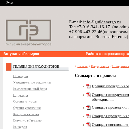
Вход
E-mail:
info@guildenergo.ru
Тел.+7-916-341-16-17 (по общ
+7-996-443-22-46(по вопросам
паспортами - Волкова Евгения)
Вступить в Гильдию
Работа с энергопаспорт
»
главная
/
Информация
/
Стандарты 
ГИЛЬДИЯ ЭНЕРГОАУДИТОРОВ
Стандарты и правила
О Гильдии
Учредительные документы
Правила проведения э
Компенсационный фонд
Стандарт определения
Структура
обследования
Органы контроля
Стандарт проведения 
Органы управления
Контроль качества
Стандарт проведения 
Вступить в Гильдию
Стандарт составления 
Конкурсы