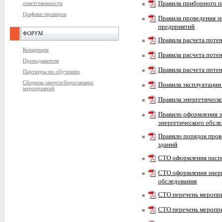
ответственности
Правила приборного п
Графики проверок
Правила проведения э
предприятий
ФОРУМ
Правила расчета поте
Концепция
Правила расчета пот
Преподаватели
Правила расчета поте
Партнеры по обучению
Сборник энергосберегающих
Правила эксплуатации
мероприятий
Правила энергетическ
Правило оформления э
энергетического обсл
Правило порядок пров
зданий
СТО оформления пасп
СТО оформления энерг
обследования
СТО перечень меропр
СТО перечень мероп