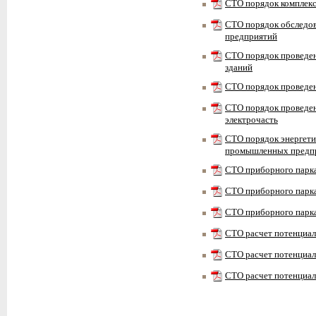
СТО порядок комплекс
СТО порядок обследо
предприятий
СТО порядок проведен
зданий
СТО порядок проведен
СТО порядок проведен
электрочасть
СТО порядок энергети
промышленных предп
СТО приборного парка
СТО приборного парка
СТО приборного парка
СТО расчет потенциа
СТО расчет потенциа
СТО расчет потенциа