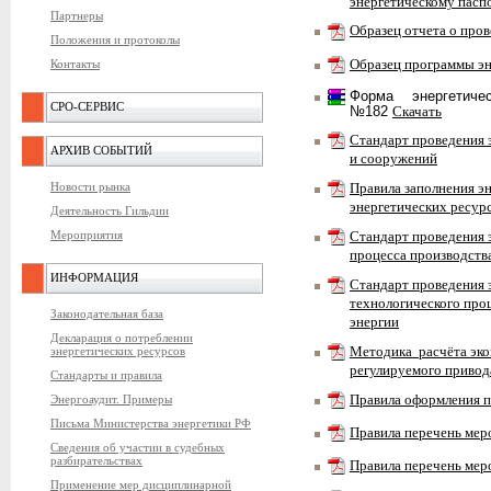
энергетическому пасп
Партнеры
Образец отчета о про
Положения и протоколы
Контакты
Образец программы э
Форма энергетиче
СРО-СЕРВИС
№182
Скачать
Стандарт проведения 
АРХИВ СОБЫТИЙ
и сооружений
Новости рынка
Правила заполнения эн
энергетических ресур
Деятельность Гильдии
Мероприятия
Стандарт проведения 
процесса производств
ИНФОРМАЦИЯ
Стандарт проведения 
технологического проц
Законодательная база
энергии
Декларация о потреблении
энергетических ресурсов
Методика расчёта эко
регулируемого привод
Стандарты и правила
Энергоаудит. Примеры
Правила оформления п
Письма Министерства энергетики РФ
Правила перечень мер
Сведения об участии в судебных
разбирательствах
Правила перечень ме
Применение мер дисциплинарной