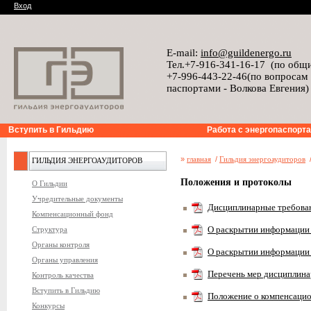
Вход
E-mail:
info@guildenergo.ru
Тел.+7-916-341-16-17 (по общ
+7-996-443-22-46(по вопросам
паспортами - Волкова Евгения)
Вступить в Гильдию
Работа с энергопаспорт
»
главная
/
Гильдия энергоаудиторов
ГИЛЬДИЯ ЭНЕРГОАУДИТОРОВ
Положения и протоколы
О Гильдии
Учредительные документы
Дисциплинарные требова
Компенсационный фонд
Структура
О раскрытии информации 
Органы контроля
О раскрытии информации 
Органы управления
Перечень мер дисциплина
Контроль качества
Вступить в Гильдию
Положение о компенсаци
Конкурсы