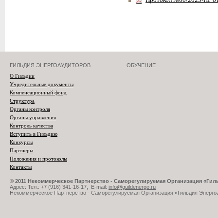
Протокол №08/2025-ПР о
ГИЛЬДИЯ ЭНЕРГОАУДИТОРОВ
ОБУЧЕНИЕ
О Гильдии
Учредительные документы
Компенсационный фонд
Структура
Органы контроля
Органы управления
Контроль качества
Вступить в Гильдию
Конкурсы
Партнеры
Положения и протоколы
Контакты
© 2011 Некоммерческое Партнерство - Саморегулируемая Организация «Ги
Адрес: Тел.: +7 (916) 341-16-17, E-mail:
info@guildenergo.ru
Некоммерческое Партнерство - Саморегулируемая Организация «Гильдия Энерго