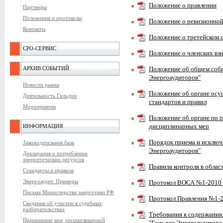
Положение о правлении
Партнеры
Положения и протоколы
Положение о ревизионной
Контакты
Положение о третейском 
СРО-СЕРВИС
Положение о членских вз
АРХИВ СОБЫТИЙ
Положение об общем соб
Энергоаудиторов"
Новости рынка
Положение об органе осу
Деятельность Гильдии
стандартов и правил
Мероприятия
Положение об органе по 
ИНФОРМАЦИЯ
дисциплинарных мер
Порядок приема и исключ
Законодательная база
Энергоаудиторов"
Декларация о потреблении
энергетических ресурсов
Правила контроля в облас
Стандарты и правила
Энергоаудит. Примеры
Протокол ВОСА №1-2010 О
Письма Министерства энергетики РФ
Протокол Правления №1-
Сведения об участии в судебных
разбирательствах
Требования к содержанию
Применение мер дисциплинарной