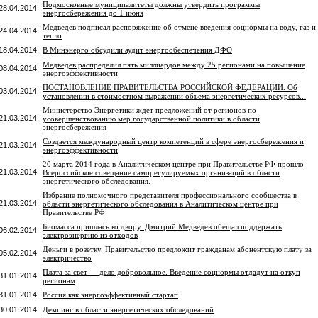
Подмосковные муниципалитеты должны утвердить программы
28.04.2014
энергосбережения до 1 июня
Медведев подписал распоряжение об отмене введения соцнормы на воду, газ и
24.04.2014
тепло
18.04.2014
В Минэнерго обсудили аудит энергообеспечения ДФО
Медведев распределил пять миллиардов между 25 регионами на повышение
08.04.2014
энергоэффективности
ПОСТАНОВЛЕНИЕ ПРАВИТЕЛЬСТВА РОССИЙСКОЙ ФЕДЕРАЦИИ. Об
03.04.2014
установлении в стоимостном выражении объема энергетических ресурсов...
Министерство Энергетики ждет предложений от регионов по
21.03.2014
усовершенствованию мер государственной политики в области
энергосбережения
Создается международный центр компетенций в сфере энергосбережения и
21.03.2014
энергоэффективности
20 марта 2014 года в Аналитическом центре при Правительстве РФ прошло
21.03.2014
Всероссийское совещание саморегулируемых организаций в области
энергетического обследования.
Избрание полномочного представителя профессионального сообщества в
21.03.2014
области энергетического обследования в Аналитическом центре при
Правительстве РФ
Биомасса пришлась ко двору. Дмитрий Медведев обещал поддержать
06.02.2014
электроэнергию из отходов
Деньги в розетку. Правительство предложит гражданам абонентскую плату за
05.02.2014
электричество
Плата за свет — дело добровольное. Введение соцнормы отдадут на откуп
31.01.2014
регионам
31.01.2014
Россия как энергоэффективный стартап
30.01.2014
Демпинг в области энергетических обследований