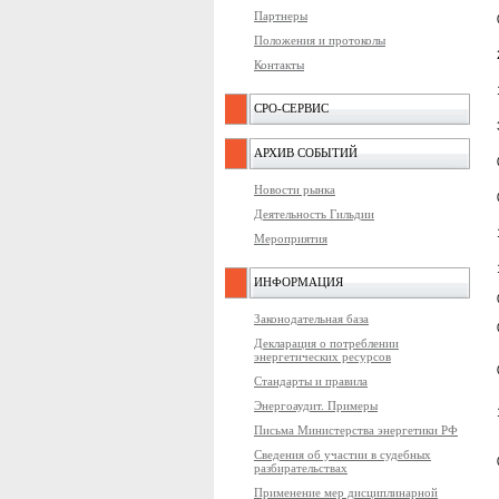
Партнеры
Положения и протоколы
Контакты
СРО-СЕРВИС
АРХИВ СОБЫТИЙ
Новости рынка
Деятельность Гильдии
Мероприятия
ИНФОРМАЦИЯ
Законодательная база
Декларация о потреблении
энергетических ресурсов
Стандарты и правила
Энергоаудит. Примеры
Письма Министерства энергетики РФ
Сведения об участии в судебных
разбирательствах
Применение мер дисциплинарной