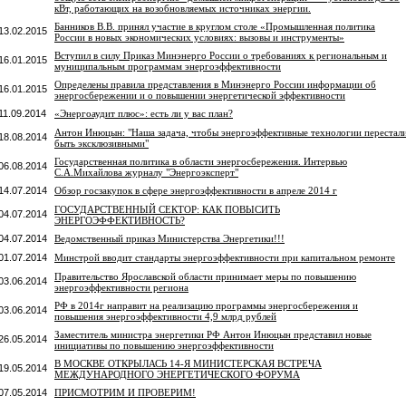
кВт, работающих на возобновляемых источниках энергии.
Банников В.В. принял участие в круглом столе «Промышленная политика
13.02.2015
России в новых экономических условиях: вызовы и инструменты»
Вступил в силу Приказ Минэнерго России о требованиях к региональным и
16.01.2015
муниципальным программам энергоэффективности
Определены правила представления в Минэнерго России информации об
16.01.2015
энергосбережении и о повышении энергетической эффективности
11.09.2014
«Энергоаудит плюс»: есть ли у вас план?
Антон Инюцын: "Наша задача, чтобы энергоэффективные технологии перестал
18.08.2014
быть эксклюзивными"
Государственная политика в области энергосбережения. Интервью
06.08.2014
С.А.Михайлова журналу "Энергоэксперт"
14.07.2014
Обзор госзакупок в сфере энергоэффективности в апреле 2014 г
ГОСУДАРСТВЕННЫЙ СЕКТОР: КАК ПОВЫСИТЬ
04.07.2014
ЭНЕРГОЭФФЕКТИВНОСТЬ?
04.07.2014
Ведомственный приказ Министерства Энергетики!!!
01.07.2014
Минстрой вводит стандарты энергоэффективности при капитальном ремонте
Правительство Ярославской области принимает меры по повышению
03.06.2014
энергоэффективности региона
РФ в 2014г направит на реализацию программы энергосбережения и
03.06.2014
повышения энергоэффективности 4,9 млрд рублей
Заместитель министра энергетики РФ Антон Инюцын представил новые
26.05.2014
инициативы по повышению энергоэффективности
В МОСКВЕ ОТКРЫЛАСЬ 14-Я МИНИСТЕРСКАЯ ВСТРЕЧА
19.05.2014
МЕЖДУНАРОДНОГО ЭНЕРГЕТИЧЕСКОГО ФОРУМА
07.05.2014
ПРИСМОТРИМ И ПРОВЕРИМ!