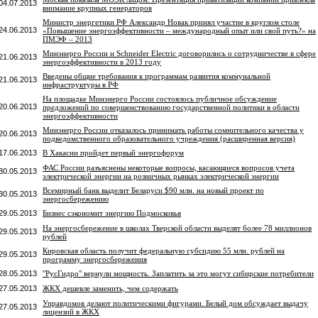
04.07.2013
внимание крупных генераторов
Министр энергетики РФ Александр Новак принял участие в круглом столе
24.06.2013
«Повышение энергоэффективности – международный опыт или свой путь?» на
ПМЭФ – 2013
Минэнерго России и Schneider Electric договорились о сотрудничестве в сфере
21.06.2013
энергоэффективности в 2013 году
Введены общие требования к программам развития коммунальной
21.06.2013
инфраструктуры в РФ
На площадке Минэнерго России состоялось публичное обсуждение
20.06.2013
предложений по совершенствованию государственной политики в области
энергоэффективности
Минэнерго России отказалось принимать работы сомнительного качества у
20.06.2013
подведомственного образовательного учреждения (расширенная версия)
17.06.2013
В Хакасии пройдет первый энергофорум
ФАС России разъяснены некоторые вопросы, касающиеся вопросов учета
30.05.2013
электрической энергии на розничных рынках электрической энергии
Всемирный банк выделит Беларуси $90 млн. на новый проект по
30.05.2013
энергосбережению
29.05.2013
Бизнес сэкономит энергию Подмосковья
На энергосбережение в школах Тверской области выделят более 78 миллионов
29.05.2013
рублей
Кировская область получит федеральную субсидию 55 млн. рублей на
29.05.2013
программу энергосбережения
28.05.2013
"РусГидро" вернули мощность. Заплатить за это могут сибирские потребители
27.05.2013
ЖКХ дешевле заменить, чем содержать
Управдомов делают политическими фигурами. Белый дом обсуждает выдачу
27.05.2013
лицензий в ЖКХ