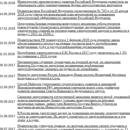
Министерство экономического развития Российской Федерации разместило на
21.05.2018
официальном сайте рекомендованные формы энергосервисных контрактов
Правительством Российской Федерации распоряжением № 703-р от 19 апреля
14.05.2018
2018 года утвержден комплексный план мероприятий по повышению
энергетической эффективности экономики Российской Федерации.
Определены базовые принципы конкурсного механизма отбора проектов
реконструкции (технического перевооружения, модернизации) тепловых
17.01.2018
электрических станций на оптовом рынке электрической энергии и мощности в
период с 2021 по 2030г.г.
Правительством РФ планируется к 1 февралю 2018 года принятие закона
15.01.2018
обеспечивающего переход на прямые договоры между потребителями
коммунальных услуг и ресурсоснабжающими организациями.
Потребление электроэнергии в ЕЭС России в 2017 году увеличилось на 1,3%
11.01.2018
по сравнению с 2016 годом
Парламентские слушания, прошедшие на прошлой неделе, по инициативе
26.10.2017
Комитета Госдумы по энергетике посвященные проблематике
энергосбережения, оказались на редкость не спокойными.
Министр энергетики России Александр Новак посетил Всемирный фестиваль
20.10.2017
молодежи и студентов в Сочи.
Сергей Майоров (департамент стратегического развития и инноваций
12.09.2017
Минэкономразвития РФ): автономная генерация может стать драйвером
развития экономики Северо-Кавказского федерального округа.
Снижение энергоёмкости отечественной экономики является мерой, призванно
помочь национальному бизнесу успешно конкурировать на мировых
05.09.2017
несырьевых рынках, заявил член Комитета Госдумы Виктор Зубарев на
заседании коллегии Министерства энергетики России.
В России вновь ужесточают надзор за должниками-юрлицами, игнорирующими
01.09.2017
счета за электроэнергию. Их начнут отключать от энергоснабжения не в три
этапа, а в один.
Правительство утвердило правила, по которым население сможет продавать в
28.07.2017
общую сеть электроэнергию «домашней микрогенерации» — установок до 15