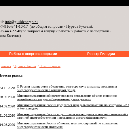
il:
info@guildenergo.ru
+7-916-341-16-17 (по общим вопросам - Пуртов Рустам);
96-443-22-46(по вопросам текущей работы и работы с паспортами -
ова Евгения)
Работа с энергопаспортами
Реестр Гильдии
»
главная
/
Архив событий
/
Новости рынка
Новости рынка
В России планируется обеспечить долгосрочную динамику повышения
23.11.2020
энергоэффективности в жилищном фонде
Минэкономразвития обновляет порядок определения объёма снижения
28.09.2020
потребляемых ресурсов бюджетными учреждениями
Минэкономразвития России предлагает передать полномочия по контролю СРО
14.09.2020
в Ростехнадзор
Минэкономразвития России подготовило законопроект о внесении изменений в
31.08.2020
закон об энергосбережении и повышении энергоэффективности
Минэкономразвития России обновило план мероприятий по повышению
14.08.2020
энергоэффективности экономики