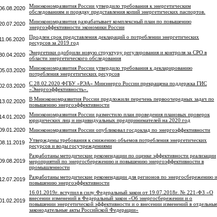
Минэкономразвития России утвердило требования к энергетическим
06.08.2020
обследованиям и порядку представления копий энергетических паспортов.
Минэкономразвития разрабатывает комплексный план по повышению
20.07.2020
энергоэффективности экономики России
Продлен срок представления деклараций о потреблении энергетических
11.06.2020
ресурсов за 2019 год
Энергетики одобрили новую структуру регулирования и контроля за СРО в
30.04.2020
области энергетического обследования
Минэкономразвития России утвердило требования к декларированию
05.03.2020
потребления энергетических ресурсов
С 28.02.2020 ФГБУ «РЭА» Минэнерго России прекращена поддержка ГИС
02.03.2020
«Энергоэффективность».
В Минэкономразвития России предложили перечень первоочередных задач по
13.02.2020
повышению энергоэффективности
Минэкономразвития России разместило план проведения плановых проверок
14.01.2020
юридических лиц и индивидуальных предпринимателей на 2020 год
09.01.2020
Минэкономразвития России опубликовал госдоклад по энергоэффективности
Утверждены требования к снижению объемов потребления энергетических
08.11.2019
ресурсов и воды госучреждениями
Разработаны методические рекомендации по оценке эффективности реализации
09.08.2019
мероприятий по энергосбережению и повышению энергоэффективности в
промышленности
Разработаны методические рекомендации для регионов по энергосбережению 
12.07.2019
повышению энергоэффективности
16.01.2019г. вступил в силу Федеральный закон от 19.07.2018г. № 221-ФЗ «О
внесении изменений в Федеральный закон «Об энергосбережении и о
01.02.2019
повышении энергетической эффективности и о внесении изменений в отдельны
законодательные акты Российской Федерации»