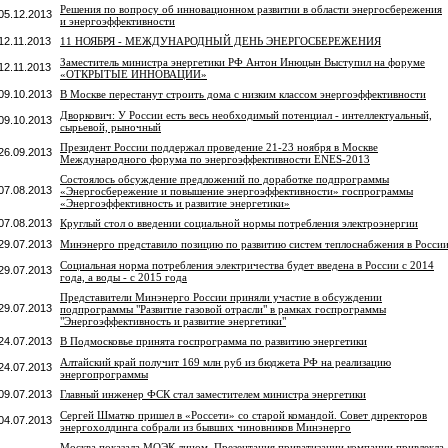
Решения по вопросу об инновационном развитии в области энергосбережения
05.12.2013
и энергоэффективности
12.11.2013
11 НОЯБРЯ - МЕЖДУНАРОДНЫЙ ДЕНЬ ЭНЕРГОСБЕРЕЖЕНИЯ
Заместитель министра энергетики РФ Антон Инюцын Выступил на форуме
12.11.2013
«ОТКРЫТЫЕ ИННОВАЦИИ»
09.10.2013
В Москве перестанут строить дома с низким классом энергоэффективности
Дворкович: У России есть весь необходимый потенциал - интеллектуальный,
09.10.2013
сырьевой, рыночный
Президент России поддержал проведение 21-23 ноября в Москве
26.09.2013
Международного форума по энергоэффективности ENES-2013
Состоялось обсуждение предложений по доработке подпрограммы
07.08.2013
«Энергосбережение и повышение энергоэффективности» госпрограммы
«Энергоэффективность и развитие энергетики»
07.08.2013
Круглый стол о введении социальной нормы потребления электроэнергии
29.07.2013
Минэнерго представило позицию по развитию систем теплоснабжения в Росси
Социальная норма потребления электричества будет введена в России с 2014
29.07.2013
года, а воды - с 2015 года
Представители Минэнерго России приняли участие в обсуждении
29.07.2013
подпрограммы "Развитие газовой отрасли" в рамках госпрограммы
"Энергоэффективность и развитие энергетики"
24.07.2013
В Подмосковье принята госпрограмма по развитию энергетики
Алтайский край получит 169 млн руб из бюджета РФ на реализацию
24.07.2013
энергопрограммы
09.07.2013
Главный инженер ФСК стал заместителем министра энергетики
Сергей Шматко пришел в «Россети» со старой командой. Совет директоров
04.07.2013
энергохолдинга собрали из бывших чиновников Минэнерго
Москва показала МОЭК лицом. Презентация приватизации компании привлекла