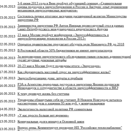
3-6 июня 2013 года в Вене пройдет обучающий семинар «Сравнительная
24.05.2013
оценка подходов к энергосбережению в России и Австрии: опыт применения
механизмов энергосервисных контрактов»
Состоялось первое итоговое заседание расширенной коллегии Министерства
23.05.2013
энергетики РФ
Замминистра энергетики РФ Антон Инюцын провел круглый стол в рамках
23.05.2013
Санкт-Петербургского международного юридического форума
23 мая в Москве пройдет конференция «Энергоэффективность и
22.05.2013
энергосберегающие технологии в России 2013»
22.05.2013
Открытое правительство предлагает обсудить цели Минэнерго РФ до 2018
21.05.2013
В Ростовской области 50% бюджетников не имеют энергопаспорта
За непроведение энергетического обследования главам сельских администраци
20.05.2013
грозят крупные денежные штрафы
20.05.2013
20-23 мая в Москве будут подведены итоги «Энергоидеи»
17.05.2013
Как сформировать массовый спрос на энергоэффективное жилье?
17.05.2013
Энергосберегающие дома: затраты и прибыли
РЭА и Агентство природных ресурсов и энергетики Японии подписали
16.05.2013
Меморандум о сотрудничестве в области энергоэффективности и ВИЭ
16.05.2013
К чему приведет жизнь без счетчика
Управдомы обманутыми себя не считают. В Нижнем Новгороде началось
15.05.2013
рассмотрение дела о хищении 95 млн руб. у коммунальщиков
14.05.2013
Экологичность налоговой политики РФ сомнительна
14.05.2013
«У нас просто больше нет времени»
13.05.2013
Коммунальные долги впишут в Основной закон
Вопрос цены. Комментирует президент НП "Российское теплоснабжение"
13.05.2013