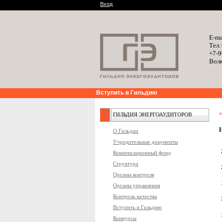
Вход
E-ma
Тел.
+7-9
Волк
Вступить в Гильдию
ГИЛЬДИЯ ЭНЕРГОАУДИТОРОВ
О Гильдии
Учредительные документы
Компенсационный фонд
Структура
Органы контроля
Органы управления
Контроль качества
Вступить в Гильдию
Конкурсы