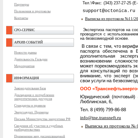
Тел.\Факс: (343) 237-27-25 (E
Партнеры
support@octonica.ru
Положения и протоколы
Контакты
Выписка из протокола №11/20
Экспертиза паспортов на со
СРО-СЕРВИС
проводится с использование
на безвозмездной основе.
АРХИВ СОБЫТИЙ
В связи с тем, что вериф
паспорта обеспечена в Е
Новости рынка
дополнительная экспер
Деятельность Гильдии
возникновении сложност
может порекомендовать эк
Мероприятия
для консультаций по во
внимание, что эксперт (э
ИНФОРМАЦИЯ
свои услуги на безвозмезд
ООО «Транснефтьэнерго
Законодательная база
Декларация о потреблении
Юридический (почтовый) а
энергетических ресурсов
Люблинская, 6,
Стандарты и правила
Тел. 8 (499) 799-86-88
Энергоаудит. Примеры
info@tne.transneft.ru
Письма Министерства энергетики РФ
Выписка из протокола № 0
Сведения об участии в судебных
разбирательствах
Применение мер дисциплинарной