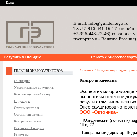
Вход
E-mail:
info@guildenergo.ru
Тел.+7-916-341-16-17 (по общ
+7-996-443-22-46(по вопросам
паспортами - Волкова Евгения)
Вступить в Гильдию
Работа с энергопаспорт
»
главная
/
Гильдия энергоаудиторов
ГИЛЬДИЯ ЭНЕРГОАУДИТОРОВ
Контроль качества
О Гильдии
Учредительные документы
Экспертными организация
Компенсационный фонд
экспертизы отчетной доку
Структура
результатам выполненных
Энергоаудиторов» энергет
Органы контроля
ООО
«
Октоника
»
Органы управления
Юридический (почтовый) адр
Контроль качества
48-в, 22
Вступить в Гильдию
Генеральный директор: Ведь
Конкурсы