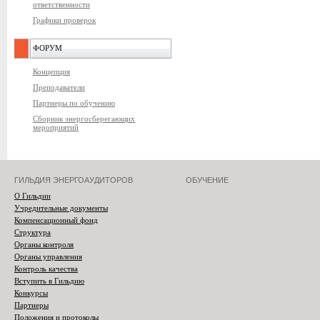
ответственности
Графики проверок
ФОРУМ
Концепция
Преподаватели
Партнеры по обучению
Сборник энергосберегающих
мероприятий
ГИЛЬДИЯ ЭНЕРГОАУДИТОРОВ
ОБУЧЕНИЕ
О Гильдии
Учредительные документы
Компенсационный фонд
Структура
Органы контроля
Органы управления
Контроль качества
Вступить в Гильдию
Конкурсы
Партнеры
Положения и протоколы