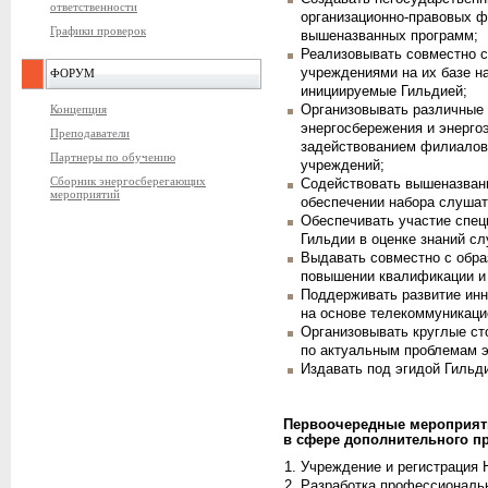
ответственности
организационно-правовых ф
Графики проверок
вышеназванных программ;
Реализовывать совместно 
учреждениями на их базе н
ФОРУМ
инициируемые Гильдией;
Концепция
Организовывать различные
энергосбережения и энерго
Преподаватели
задействованием филиалов
Партнеры по обучению
учреждений;
Сборник энергосберегающих
Содействовать вышеназван
мероприятий
обеспечении набора слушат
Обеспечивать участие спец
Гильдии в оценке знаний с
Выдавать совместно с обр
повышении квалификации и
Поддерживать развитие ин
на основе телекоммуникаци
Организовывать круглые ст
по актуальным проблемам э
Издавать под эгидой Гильд
Первоочередные мероприяти
в сфере дополнительного п
Учреждение и регистрация
Разработка профессиональн