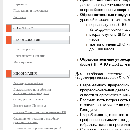
Профессиональные станд
Партнеры
деятельности) специалисто
энергосбережения и энерго
Положения и протоколы
Образовательные продук
Контакты
уровней и форм, в том числ
первая ступень ДПО – 
СРО-СЕРВИС
72 академических часо
вторая ступень ДПО -
часов;
АРХИВ СОБЫТИЙ
третья ступень ДПО -
до 1000 часов.
Новости рынка
Деятельность Гильдии
Образовательные учрежд
Мероприятия
форм (НП, АНО и др.) для 
ИНФОРМАЦИЯ
Для создания системы 
энергоэффективности Гильди
Законодательная база
Разрабатывать профессион
Декларация о потреблении
профессиональной деятельн
энергетических ресурсов
области энергосбережения 
Стандарты и правила
Рассчитывать потребность 
отрасли, в том числе по о
Энергоаудит. Примеры
Гильдией;
Письма Министерства энергетики РФ
Разрабатывать, в соответс
Сведения об участии в судебных
профессиональными станда
разбирательствах
(образовательные программ
Применение мер дисциплинарной
Создавать негосударствен