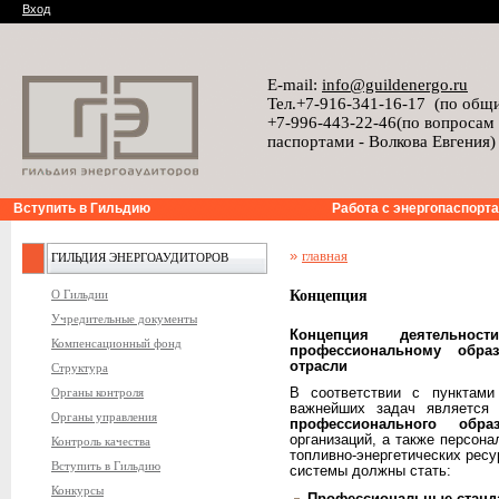
Вход
E-mail:
info@guildenergo.ru
Тел.+7-916-341-16-17 (по общ
+7-996-443-22-46(по вопросам
паспортами - Волкова Евгения)
Вступить в Гильдию
Работа с энергопаспорт
»
главная
ГИЛЬДИЯ ЭНЕРГОАУДИТОРОВ
О Гильдии
Концепция
Учредительные документы
Концепция
деятельно
Компенсационный фонд
профессиональному обра
отрасли
Структура
Органы контроля
В соответствии с пунктами
важнейших задач являетс
Органы управления
профессионального образ
организаций, а также персон
Контроль качества
топливно-энергетических рес
Вступить в Гильдию
системы должны стать:
Конкурсы