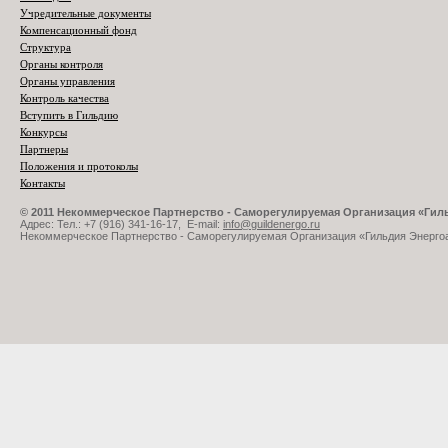
Учредительные документы
Компенсационный фонд
Структура
Органы контроля
Органы управления
Контроль качества
Вступить в Гильдию
Конкурсы
Партнеры
Положения и протоколы
Контакты
© 2011 Некоммерческое Партнерство - Саморегулируемая Организация «Ги
Адрес: Тел.: +7 (916) 341-16-17, E-mail:
info@guildenergo.ru
Некоммерческое Партнерство - Саморегулируемая Организация «Гильдия Энерго