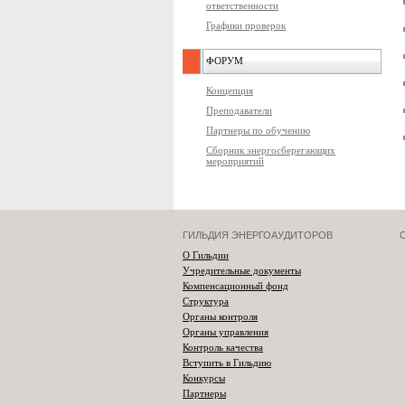
ответственности
Графики проверок
ФОРУМ
Концепция
Преподаватели
Партнеры по обучению
Сборник энергосберегающих
мероприятий
ГИЛЬДИЯ ЭНЕРГОАУДИТОРОВ
О Гильдии
Учредительные документы
Компенсационный фонд
Структура
Органы контроля
Органы управления
Контроль качества
Вступить в Гильдию
Конкурсы
Партнеры