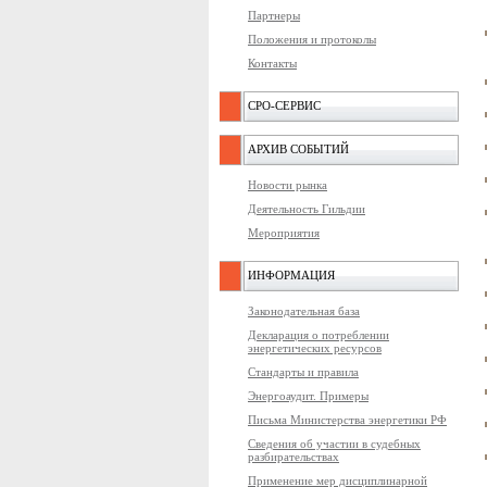
Партнеры
Положения и протоколы
Контакты
СРО-СЕРВИС
АРХИВ СОБЫТИЙ
Новости рынка
Деятельность Гильдии
Мероприятия
ИНФОРМАЦИЯ
Законодательная база
Декларация о потреблении
энергетических ресурсов
Стандарты и правила
Энергоаудит. Примеры
Письма Министерства энергетики РФ
Сведения об участии в судебных
разбирательствах
Применение мер дисциплинарной