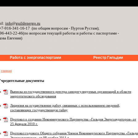
il:
info@guildenergo.ru
+7-916-341-16-17 (по общим вопросам - Пуртов Рустам);
96-443-22-46(по вопросам текущей работы и работы с паспортами -
ова Евгения)
Работа с энергопаспортами
Реестр Гильдии
»
главная
Учредительные документы
Выписка из государственного реестра саморегулируемых организаций в области
энергетического обследования
Лицензия на осуществление работ, связанных с использованием сведений,
составляющих государственную тайну
Протокол о создании Некоммерческого Партнерства «Гильдия Энергоаудиторов» от
25 февраля 2010 г.
Протокол годового Общего собрания Членов Некоммерческого Партнерства «Гильди
Энергоаудиторов» от 08 ноября 2011 г.