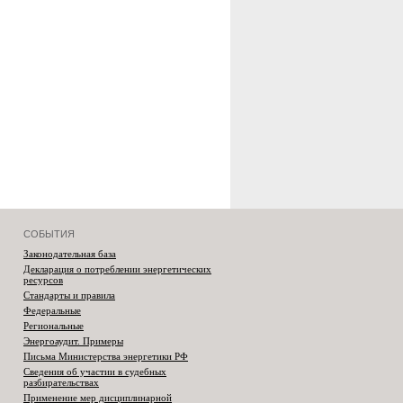
СОБЫТИЯ
Законодательная база
Декларация о потреблении энергетических
ресурсов
Стандарты и правила
Федеральные
Региональные
Энергоаудит. Примеры
Письма Министерства энергетики РФ
Сведения об участии в судебных
разбирательствах
Применение мер дисциплинарной