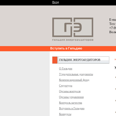
Вход
E-ma
Тел.
+7-9
Волк
Вступить в Гильдию
ГИЛЬДИЯ ЭНЕРГОАУДИТОРОВ
О Гильдии
Учредительные документы
Компенсационный фонд
Структура
Органы контроля
Органы управления
Контроль качества
Вступить в Гильдию
Конкурсы